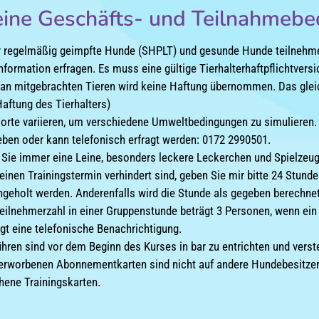
ine Geschäfts- und Teilnahmebe
r regelmäßig geimpfte Hunde (SHPLT) und gesunde Hunde teilnehme
nformation erfragen. Es muss eine gültige Tierhalterhaftpflichtvers
an mitgebrachten Tieren wird keine Haftung übernommen. Das gleich
Haftung des Tierhalters)
sorte variieren, um verschiedene Umweltbedingungen zu simulieren. 
ben oder kann telefonisch erfragt werden: 0172 2990501.
n Sie immer eine Leine, besonders leckere Leckerchen und Spielzeug
 einen Trainingstermin verhindert sind, geben Sie mir bitte 24 Stun
geholt werden. Anderenfalls wird die Stunde als gegeben berechnet
eilnehmerzahl in einer Gruppenstunde beträgt 3 Personen, wenn ein
gt eine telefonische Benachrichtigung.
hren sind vor dem Beginn des Kurses in bar zu entrichten und verste
 erworbenen Abonnementkarten sind nicht auf andere Hundebesitzer
hene Trainingskarten.