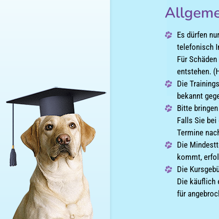
Allgeme
Es dürfen nu
telefonisch I
Für Schäden 
entstehen. (
Die Training
bekannt gege
Bitte bringe
Falls Sie bei
Termine nach
Die Mindestt
kommt, erfol
Die Kursgebü
Die käuflich
für angebroc